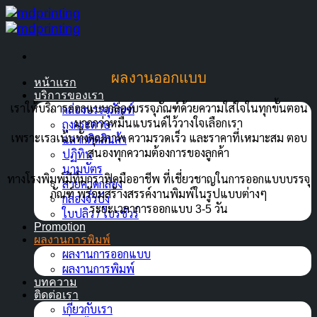
ข้าม
ไป
ยัง
เนื้อหา
ผลงานออกแบบ
หน้าแรก
บริการของเรา
เราให้บริการออกแบบกล่องบรรจุภัณฑ์ด้วยความใส่ใจในทุกขั้นตอน
กล่องบรรจุภัณฑ์
มากกว่าหมื่นแบรนด์ไว้วางใจเลือกเรา
ถุงกระดาษ
เพราะเราเน้นทั้งคุณภาพ ความรวดเร็ว และราคาที่เหมาะสม ตอบ
ฉลากติดสินค้า
สนองทุกความต้องการของลูกค้า
ปฏิทิน
นามบัตร
ทางโรงพิมพ์มีทีมกราฟิคมืออาชีพ ที่เชี่ยวชาญในการออกแบบบรรจุ
สายคาดกล่อง
ภัณฑ์ พร้อมสร้างสรรค์งานพิมพ์ในรูปแบบต่างๆ
กล่องจั่วปัง
ระยะเวลาการออกแบบ 3-5 วัน
ใบปลิว / โบรชัวร์
Promotion
ผลงานการพิมพ์
ผลงานการออกแบบ
ผลงานการพิมพ์
บทความ
ติดต่อเรา
เกี่ยวกับเรา