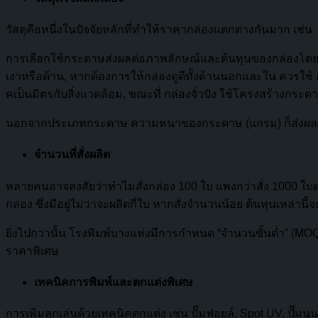
วัสดุคือหนึ่งในปัจจัยหลักที่ทำให้ราคากล่องแตกต่างกันมาก เช่น
การเลือกใช้กระดาษส่งผลต่อภาพลักษณ์และต้นทุนของกล่องโดยตร
เงาหรือด้าน, หากต้องการให้กล่องดูดีทั้งด้านนอกและใน ควรใช
คเป็นมิตรกับสิ่งแวดล้อม, ขณะที่ กล่องจั่วปัง ใช้โครงสร้างกร
นอกจากประเภทกระดาษ ความหนาของกระดาษ (แกรม) ก็ส่งผลต่อต้นท
จำนวนที่สั่งผลิต
หลายคนอาจสงสัยว่าทำไมสั่งกล่อง 100 ใบ แพงกว่าสั่ง 1000 ใบต่อห
กล่อง ซึ่งมีอยู่ไม่ว่าจะผลิตกี่ใบ หากสั่งจำนวนน้อย ต้นทุนเหล่านี้
ยิ่งไปกว่านั้น โรงพิมพ์บางแห่งมีการกำหนด “จำนวนขั้นต่ำ” (MOQ) 
ราคาพิเศษ
เทคนิคการพิมพ์และตกแต่งพิเศษ
การเพิ่มลูกเล่นด้วยเทคนิคตกแต่ง เช่น ปั๊มฟอยล์, Spot UV, ปั๊มนู