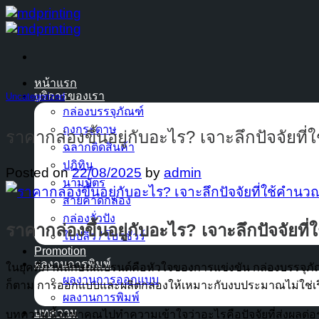
ข้าม
ไป
ยัง
เนื้อหา
หน้าแรก
บริการของเรา
Uncategorized
กล่องบรรจุภัณฑ์
ถุงกระดาษ
ราคากล่องขึ้นอยู่กับอะไร? เจาะลึกปัจจัยที
ฉลากติดสินค้า
ปฏิทิน
Posted on
22/08/2025
by
admin
นามบัตร
สายคาดกล่อง
กล่องจั่วปัง
ราคากล่องขึ้นอยู่กับอะไร? เจาะลึกปัจจัยที
ใบปลิว / โบรชัวร์
Promotion
ผลงานการพิมพ์
ในยุคที่ภาพลักษณ์แบรนด์คือหัวใจของการแข่งขัน กล่องบรรจุภัณฑ์
ผลงานการออกแบบ
ก็ตาม การออกแบบและผลิตกล่องให้เหมาะกับงบประมาณไม่ใช่เร
ผลงานการพิมพ์
บทความ
บทความนี้จะพาคุณไปทำความเข้าใจว่าอะไรคือปัจจัยที่ส่งผลต่อรา