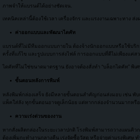
ภาพจำให้แบรนด์ได้อย่างชัดเจน.
เทคนิคเหล่านี้ต้องใช้เวลา เครื่องจักร และแรงงานเฉพาะทาง ส่ง
ค่าออกแบบและพัฒนาไดคัท
แบรนด์ที่ไม่มีทีมออกแบบภายใน ต้องจ้างนักออกแบบหรือใช้บ
ครั้งที่แก้ไข และรูปแบบการส่งไฟล์ การออกแบบที่ดีไม่เพียงแค่สว
ไดคัทที่ไม่ใช่ขนาดมาตรฐาน ยังอาจต้องสั่งทำ “บล็อกไดคัท” พิเศษ
ขั้นตอนหลังการพิมพ์
หลังพิมพ์กล่องเสร็จ ยังมีหลายขั้นตอนสำคัญก่อนส่งมอบ เช่น พับแ
แพ็คใส่ลัง ทุกขั้นตอนอาจดูเล็กน้อย แต่หากกล่องจำนวนมากหร
ความเร่งด่วนของงาน
หากสั่งผลิตกล่องในระยะเวลาปกติ โรงพิมพ์สามารถวางแผนคิวกา
ต้องเพิ่มกะทำงานกลางคืน เร่งจัดซื้อวัสดุ หรือจ่ายค่าแรงพิเศษ ทำใ