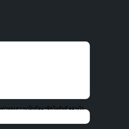
งคุณค่าและความเป็นมืออาชีพในทันที อย่างไร