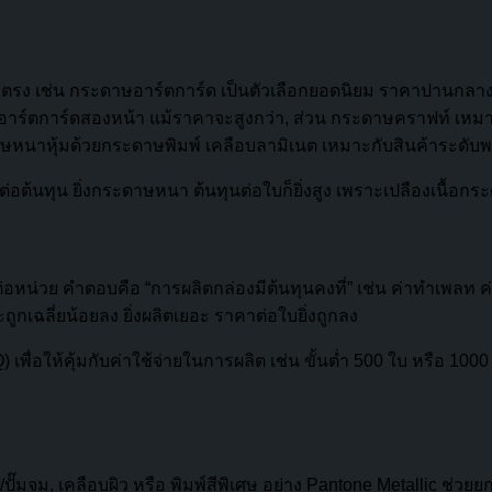
ง เช่น กระดาษอาร์ตการ์ด เป็นตัวเลือกยอดนิยม ราคาปานกลาง พิ
้ อาร์ตการ์ดสองหน้า แม้ราคาจะสูงกว่า, ส่วน กระดาษคราฟท์ เห
ะดาษหนาหุ้มด้วยกระดาษพิมพ์ เคลือบลามิเนต เหมาะกับสินค้าระดับ
ุน ยิ่งกระดาษหนา ต้นทุนต่อใบก็ยิ่งสูง เพราะเปลืองเนื้อกระด
น่วย คำตอบคือ “การผลิตกล่องมีต้นทุนคงที่” เช่น ค่าทำเพลท ค่าตั้
จะถูกเฉลี่ยน้อยลง ยิ่งผลิตเยอะ ราคาต่อใบยิ่งถูกลง
เพื่อให้คุ้มกับค่าใช้จ่ายในการผลิต เช่น ขั้นต่ำ 500 ใบ หรือ 1000
น/ปั๊มจม, เคลือบผิว หรือ พิมพ์สีพิเศษ อย่าง Pantone Metallic ช่ว